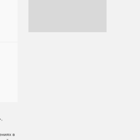
»,
ениях в