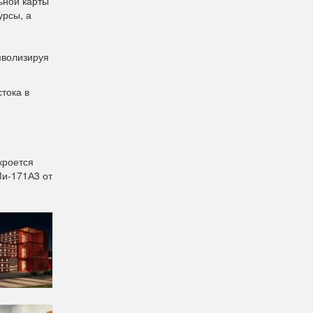
ьной карты
урсы, а
мволизируя
тока в
кроется
Ми-171А3 от