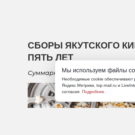
СБОРЫ ЯКУТСКОГО КИН
ПЯТЬ ЛЕТ
Мы используем файлы co
Суммарные кассовые сборы филь
Необходимые cookie обеспечивают р
Яндекс.Метрики, top.mail.ru и LiveIn
согласия.
Подробнее
.