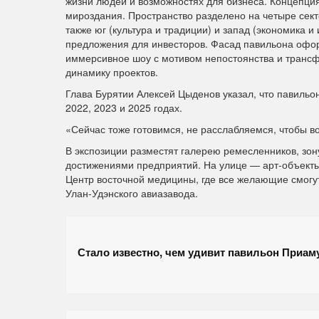
жизни людей и возможностях для бизнеса. Концепци
мироздания. Пространство разделено на четыре секто
также юг (культура и традиции) и запад (экономика 
предложения для инвесторов. Фасад павильона офор
иммерсивное шоу с мотивом непостоянства и транс
динамику проектов.
Глава Бурятии Алексей Цыденов указал, что павильо
2022, 2023 и 2025 годах.
«Сейчас тоже готовимся, не расслабляемся, чтобы во
В экспозиции разместят галерею ремесленников, зон
достижениями предприятий. На улице — арт-объекты
Центр восточной медицины, где все желающие смогут
Улан-Удэнского авиазавода.
Стало известно, чем удивит павильон Приа