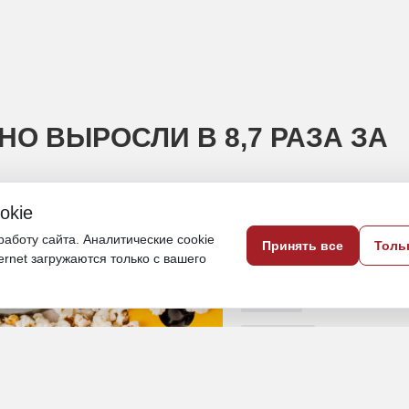
О ВЫРОСЛИ В 8,7 РАЗА ЗА
okie
мов достигли 638,8 млн рублей
аботу сайта. Аналитические cookie
Принять все
Толь
ternet загружаются только с вашего
26 июня, 12:40
Якутия
Культура
кино
ИСТОЧНИК ФОТО