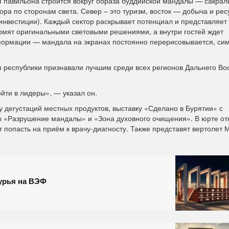
я павильона строится вокруг образа буддийской мандалы — сакрал
ра по сторонам света. Север – это туризм, восток — добыча и рес
и инвестиции). Каждый сектор раскрывает потенциал и представляет
мят оригинальными световыми решениями, а внутри гостей ждет
формации — мандала на экранах постоянно перерисовывается, си
н республики признавали лучшим среди всех регионов Дальнего Вос
йти в лидеры», — указал он.
у дегустаций местных продуктов, выставку «Сделано в Бурятии» с
 «Разрушение мандалы» и «Зона духовного очищения». В юрте от
 попасть на приём к врачу-диагносту. Также представят вертолет 
мурья на ВЭФ