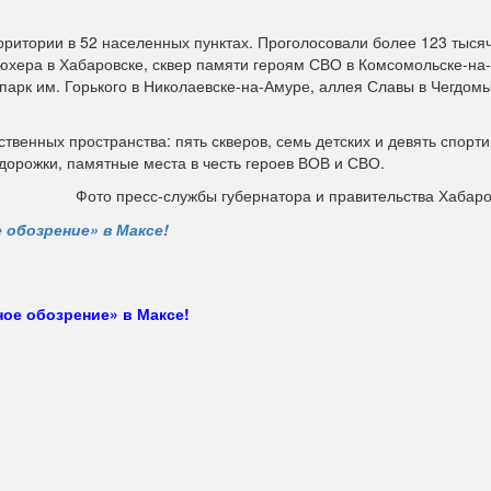
рритории в 52 населенных пунктах. Проголосовали более 123 тыся
юхера в Хабаровске, сквер памяти героям СВО в Комсомольске-на
 парк им. Горького в Николаевске-на-Амуре, аллея Славы в Чегдом
твенных пространства: пять скверов, семь детских и девять спорт
дорожки, памятные места в честь героев ВОВ и СВО.
Фото пресс-службы губернатора и правительства Хабаро
 обозрение» в Максе!
ое обозрение» в Максе!