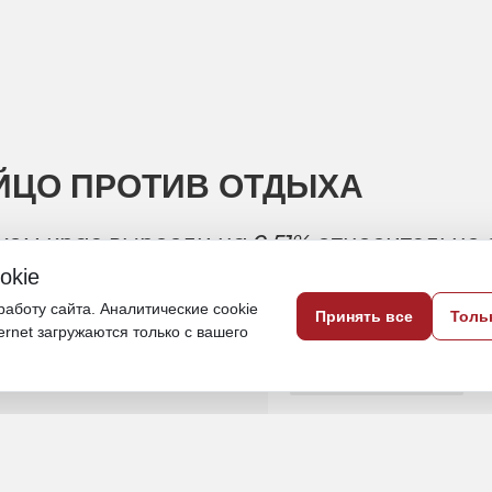
ЙЦО ПРОТИВ ОТДЫХА
ком крае выросли на 0,51% относительно
okie
24 июня, 13:04
аботу сайта. Аналитические cookie
Принять все
Толь
ternet загружаются только с вашего
Приморье
Экономика и бизнес
Тематическое фото
ИСТОЧНИК ФОТО
magnific.com (18+)