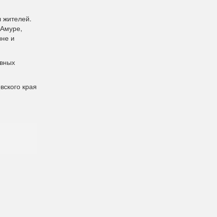
ч жителей.
-Амуре,
ыне и
ивных
вского края