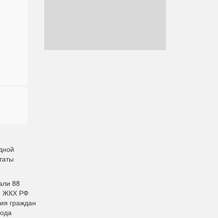
дной
таты
али 88
 и ЖКХ РФ
тия граждан
года