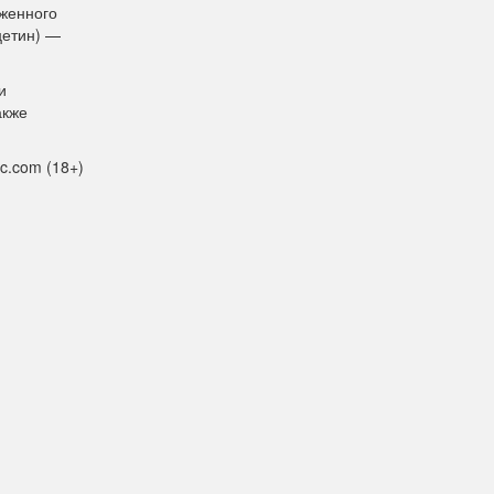
женного
цетин) —
и
акже
c.com (18+)