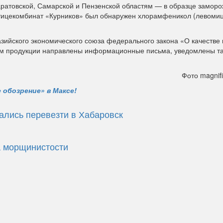
ратовской, Самарской и Пензенской областям — в образце заморо
тицекомбинат «Курников» был обнаружен хлорамфеникол (левоми
зийского экономического союза федерального закона «О качестве 
ям продукции направлены информационные письма, уведомлены т
Фото magnifi
 обозрение» в Максе!
ались перевезти в Хабаровск
а морщинистости