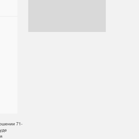
ношении 71-
суде
ия