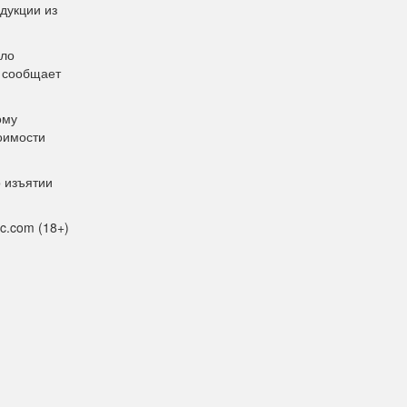
дукции из
ыло
, сообщает
ому
оимости
 изъятии
c.com (18+)