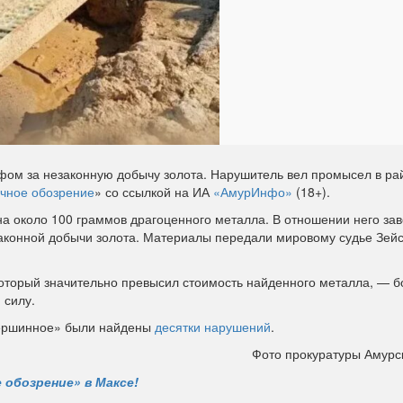
ом за незаконную добычу золота. Нарушитель вел промысел в ра
чное обозрение
» со ссылкой на ИА
«АмурИнфо»
(18+).
а около 100 граммов драгоценного металла. В отношении него за
аконной добычи золота. Материалы передали мировому судье Зейс
оторый значительно превысил стоимость найденного металла, — б
 силу.
ершинное» были найдены
десятки нарушений
.
Фото прокуратуры Амурс
 обозрение» в Максе!