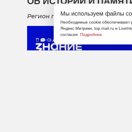
ОБ ИСТОРИИ И ПАМЯТ
Мы используем файлы co
Регион присоединится к лекции
Необходимые cookie обеспечивают р
Яндекс.Метрики, top.mail.ru и LiveIn
согласия.
Подробнее
.