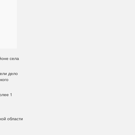
йоне села
вели дело
кого
олее 1
кой области