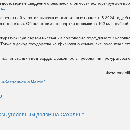
достоверные сведения о реальной стоимости экспортируемой про
ие
».
 с неполной уплатой вывозных таможенных пошлин. В 2024 году б
евого сплава. Общая стоимость партии превысила 102 млн рублей
окуратуры суд первой инстанции приговорил подсудимого к условн
Также в доход государства конфискована сумма, эквивалентная ст
ная инстанция подтвердила законность требований прокуратуры о
Фото magnifi
 обозрение» в Максе!
ю
ась уголовным делом на Сахалине