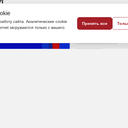
И
okie
 общества «Знание»
аботу сайта. Аналитические cookie
Принять все
Толь
ternet загружаются только с вашего
22 июня, 11:05
ДФО
Приморье
Общество
ПОДЕЛИТЬСЯ