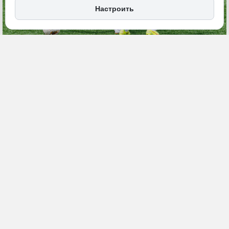
Настроить
20 июня, 10:29
ДФО
Общество
ПОДЕЛИТЬСЯ
18 лучших команд Дальнего Востока объединила Летняя
футбольная лига Дальневосточного федерального округа. Турнир
стартовал в Хабаровске на стадионе Академии «Искра». На
Дальнем Востоке он впервые организован в летнее время.
Мероприятие способно объединить лучшие детские составы
ДФО, сообщает АИ
«Дальневосточное обозрение»
.