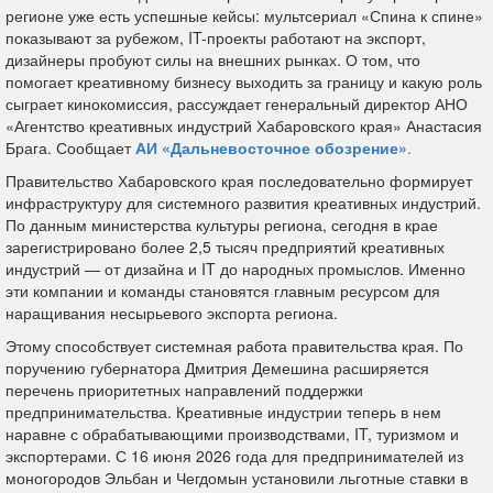
регионе уже есть успешные кейсы: мультсериал «Спина к спине»
показывают за рубежом, IT-проекты работают на экспорт,
дизайнеры пробуют силы на внешних рынках. О том, что
помогает креативному бизнесу выходить за границу и какую роль
сыграет кинокомиссия, рассуждает генеральный директор АНО
«Агентство креативных индустрий Хабаровского края» Анастасия
Брага. Сообщает
АИ «Дальневосточное обозрение»
.
Правительство Хабаровского края последовательно формирует
инфраструктуру для системного развития креативных индустрий.
По данным министерства культуры региона, сегодня в крае
зарегистрировано более 2,5 тысяч предприятий креативных
индустрий — от дизайна и IT до народных промыслов. Именно
эти компании и команды становятся главным ресурсом для
наращивания несырьевого экспорта региона.
Этому способствует системная работа правительства края. По
поручению губернатора Дмитрия Демешина расширяется
перечень приоритетных направлений поддержки
предпринимательства. Креативные индустрии теперь в нем
наравне с обрабатывающими производствами, IT, туризмом и
экспортерами. С 16 июня 2026 года для предпринимателей из
моногородов Эльбан и Чегдомын установили льготные ставки в