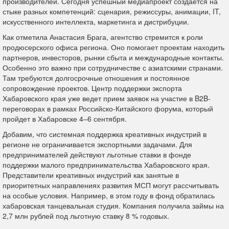
производителей. Сегодня успешный медиапроект создается на
стыке разных компетенций: сценария, режиссуры, анимации, IT,
искусственного интеллекта, маркетинга и дистрибуции.
Как отметила Анастасия Брага, агентство стремится к роли
продюсерского офиса региона. Оно помогает проектам находить
партнеров, инвесторов, рынки сбыта и международные контакты.
Особенно это важно при сотрудничестве с азиатскими странами.
Там требуются долгосрочные отношения и постоянное
сопровождение проектов.
Центр поддержки экспорта
Хабаровского края уже ведет прием заявок на участие в B2B-
переговорах в рамках Российско-Китайского форума, который
пройдет в Хабаровске 4–6 сентября.
Добавим, что
системная поддержка креативных индустрий в
регионе не ограничивается экспортными задачами. Для
предпринимателей действуют льготные ставки в фонде
поддержки малого предпринимательства Хабаровского края.
Представители креативных индустрий как занятые в
приоритетных направлениях развития МСП могут рассчитывать
на особые условия. Например, в этом году в фонд обратилась
хабаровская танцевальная студия. Компания получила займы на
2,7 млн рублей под льготную ставку 8 % годовых.