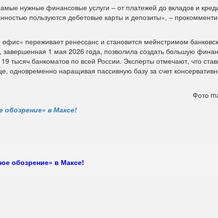
 самые нужные финансовые услуги – от платежей до вкладов и креди
нностью пользуются дебетовые карты и депозиты», – прокоммент
й офис» переживает ренессанс и становится мейнстримом банковс
м, завершенная 1 мая 2026 года, позволила создать большую фина
19 тысяч банкоматов по всей России. Эксперты отмечают, что ставк
це, одновременно наращивая пассивную базу за счет консервативн
Фото ma
 обозрение» в Максе!
ое обозрение» в Максе!