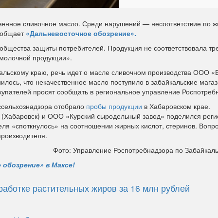
твенное сливочное масло. Среди нарушений — несоответствие по ж
сообщает
«Дальневосточное обозрение».
общества защиты потребителей. Продукция не соответствовала т
 молочной продукции».
льскому краю, речь идет о масле сливочном производства ООО «
нилось, что некачественное масло поступило в забайкальские мага
купателей просят сообщать в региональное управление Роспотреб
ссельхознадзора отобрало
пробы продукции
в Хабаровском крае.
 (Хабаровск) и ООО «Курский сыродельный завод» поделился рег
еля «споткнулось» на соотношении жирных кислот, стеринов. Вопр
производителя.
Фото: Управление Роспотребнадзора по Забайкал
 обозрение» в Максе!
работке растительных жиров за 16 млн рублей