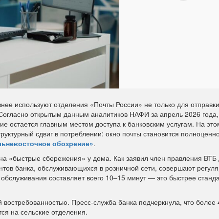
внее используют отделения «Почты России» не только для отправки
Согласно открытым данным аналитиков НАФИ за апрель 2026 года,
ие остается главным местом доступа к банковским услугам. На эт
руктурный сдвиг в потреблении: окно почты становится полноценн
льневосточное обозрение»
.
 на «быстрые сбережения» у дома. Как заявил член правления ВТБ
тов банка, обслуживающихся в розничной сети, совершают регул
обслуживания составляет всего 10–15 минут — это быстрее станд
й востребованностью. Пресс-служба банка подчеркнула, что более 
тся на сельские отделения.