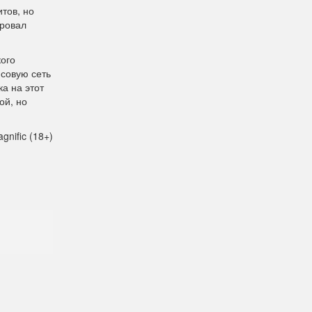
тов, но
ировал
кого
нсовую сеть
а на этот
ой, но
gnific (18+)