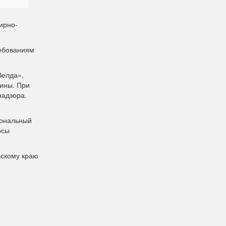
ирно-
ребованиям
Велда»,
зины. При
надзора.
иональный
осы
ьскому краю