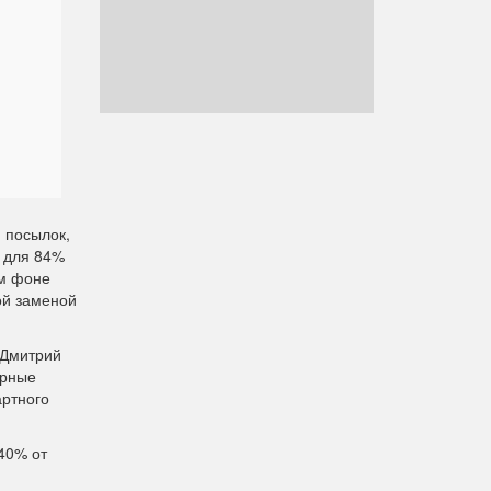
 посылок,
 для 84%
ом фоне
ой заменой
 Дмитрий
ярные
артного
40% от