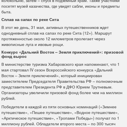
колокольню, затем – спуск в подземный храм. Также участники
посетят музей казачества, где увидят сабли, иконы и предметы
быта.
Сплав на сапах по реке Сита
В этот же день, 31 мая, активных путешественников ждет
однодневный сплав на сапах по реке Сита (12+). Маршрут
протяженностью около 12 километров пролегает через
живописные луга и ивовые рощи.
Конкурс «Дальний Восток – Земля приключений»: призовой
фонд вырос
В министерстве туризма Хабаровского края напоминают, что 1
мая стартовал IV сезон Всероссийского конкурса «Дальний
Восток – Земля приключений», который инициирован
заместителем Председателя Правительства РФ – полномочным
представителем Президента РФ в ДФО Юрием Трутневым.
Организаторы увеличили призовой фонд более чем на миллион
рублей.
Победители в каждой из пяти основных номинаций («Зимнее
путешествие», «Пешее путешествие», «Водное путешествие»,
«Арктическое путешествие», «Тропами Победы») получат по 1
миллиону рублей. Обладатели второго места – по 300 тысяч