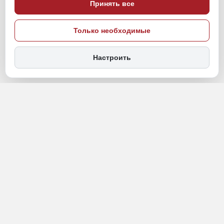
Принять все
Только необходимые
Настроить
28 мая, 12:30
Хабаровский край
Общество
ПОДЕЛИТЬСЯ
В Хабаровске продолжается благоустройство дворовой