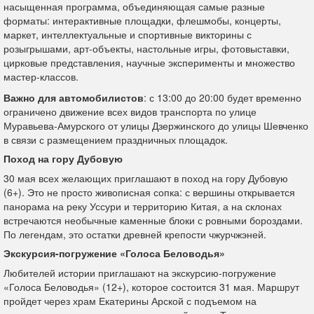
насыщенная программа, объединяющая самые разные
форматы: интерактивные площадки, флешмобы, концерты,
маркет, интеллектуальные и спортивные викторины с
розыгрышами, арт-объекты, настольные игры, фотовыставки,
цирковые представления, научные эксперименты и множество
мастер-классов.
Важно для автомобилистов
: с 13:00 до 20:00 будет временно
ограничено движение всех видов транспорта по улице
Муравьева-Амурского от улицы Дзержинского до улицы Шевченко
в связи с размещением праздничных площадок.
Поход на гору Дубовую
30 мая всех желающих приглашают в поход на гору Дубовую
(6+). Это не просто живописная сопка: с вершины открывается
панорама на реку Уссури и территорию Китая, а на склонах
встречаются необычные каменные блоки с ровными бороздами.
По легендам, это остатки древней крепости чжурчжэней.
Экскурсия-погружение «Голоса Беловодья»
Любителей истории приглашают на экскурсию-погружение
«Голоса Беловодья» (12+), которое состоится 31 мая. Маршрут
пройдет через храм Екатерины Арской с подъемом на