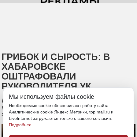
ГРИБОК И СЫРОСТЬ: В
ХАБАРОВСКЕ
ОШТРАФОВАЛИ
РУКОВОДИТЕЛЯ УК
Мы используем файлы cookie
Прокуратура зафиксировала
Необходимые cookie обеспечивают работу сайта.
множественные нарушения после
Аналитические cookie Яндекс.Метрики, top.mail.ru и
жалоб жильцов
LiveInternet загружаются только с вашего согласия.
Подробнее
.