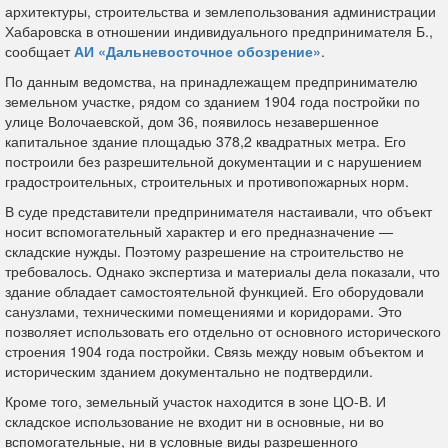
архитектуры, строительства и землепользования администрации
Хабаровска в отношении индивидуального предпринимателя Б.,
сообщает
АИ «Дальневосточное обозрение»
.
По данным ведомства, на принадлежащем предпринимателю
земельном участке, рядом со зданием 1904 года постройки по
улице Волочаевской, дом 36, появилось незавершенное
капитальное здание площадью 378,2 квадратных метра. Его
построили без разрешительной документации и с нарушением
градостроительных, строительных и противопожарных норм.
В суде представители предпринимателя настаивали, что объект
носит вспомогательный характер и его предназначение —
складские нужды. Поэтому разрешение на строительство не
требовалось. Однако экспертиза и материалы дела показали, что
здание обладает самостоятельной функцией. Его оборудовали
санузлами, техническими помещениями и коридорами. Это
позволяет использовать его отдельно от основного исторического
строения 1904 года постройки. Связь между новым объектом и
историческим зданием документально не подтвердили.
Кроме того, земельный участок находится в зоне ЦО-В. И
складское использование не входит ни в основные, ни во
вспомогательные, ни в условные виды разрешенного