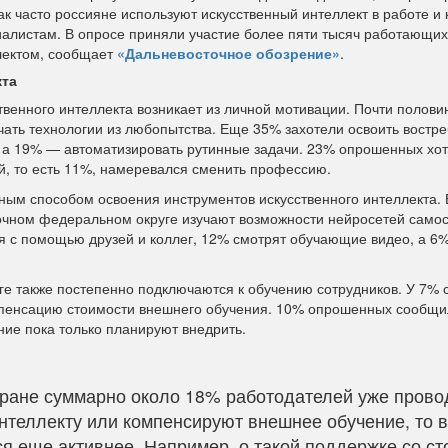
ак часто россияне используют искусственный интеллект в работе и 
иалистам. В опросе приняли участие более пяти тысяч работающих
лектом, сообщает
«Дальневосточное обозрение»
.
кта
венного интеллекта возникает из личной мотивации. Почти половин
чать технологии из любопытства. Еще 35% захотели освоить востр
 а 19% — автоматизировать рутинные задачи. 23% опрошенных хот
й, то есть 11%, намеревался сменить профессию.
ым способом освоения инструментов искусственного интеллекта.
очном федеральном округе изучают возможности нейросетей само
ся с помощью друзей и коллег, 12% смотрят обучающие видео, а 6
е также постепенно подключаются к обучению сотрудников. У 7% 
мпенсацию стоимости внешнего обучения. 10% опрошенных сообщил
ие пока только планируют внедрить.
тране суммарно около 18% работодателей уже прово
нтеллекту или компенсируют внешнее обучение, то в
ся еще активнее. Например, о такой поддержке со с