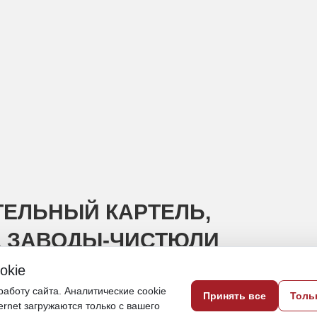
ТЕЛЬНЫЙ КАРТЕЛЬ,
, ЗАВОДЫ-ЧИСТЮЛИ
okie
неса за 15 мая
аботу сайта. Аналитические cookie
Принять все
Толь
ternet загружаются только с вашего
16 мая, 09:00