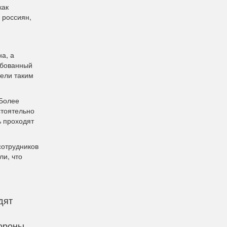
как
 россиян,
а, а
ебованный
ели таким
 Более
стоятельно
% проходят
сотрудников
и, что
дят
тороны