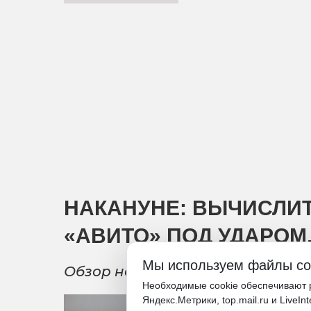
НАКАНУНЕ: ВЫЧИСЛИ
«АВИТО» ПОД УДАРОМ
Мы используем файлы co
Обзор новостей экономики и биз
Необходимые cookie обеспечивают р
Яндекс.Метрики, top.mail.ru и LiveIn