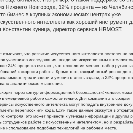
з Нижнего Новгорода, 32% процента — из Челябинс
что бизнес в крупных экономических центрах уже
скусственного интеллекта как хороший инструмент 
 Константин Куница, директор сервиса HRMOST.
 отмечают, что развитие искусственного интеллекта постепенно вл
ов участников исследования, владение искусственным интеллекто
же 24% процента считают, что технологии меняют набор рутинны
ебований к скорости работы. Кроме того, каждый пятый респондент,
значимость креативности и умения ставить задачи, а 22% процента
овано аналитическое мышление.
роходит через контур информационной безопасности: человек може
 в ежедневной работе самостоятельно. Для компании это создает
ервисы искусственного интеллекта могут попадать внутренние док
менты переписок или кода. Если такие данные окажутся в открыто
го контроля, это может привести к утечкам информации и другим 
ь сотрудников работе с искусственным интеллектом, но и разрабат
ие использование подобных технологий на рабочем месте.