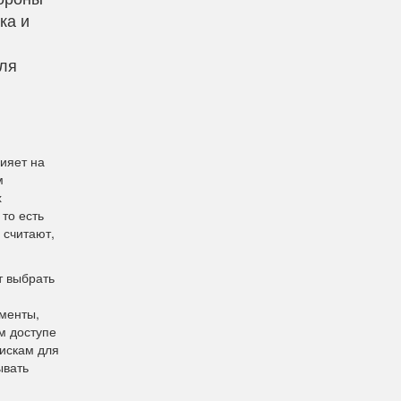
ка и
для
ияет на
м
х
 то есть
 считают,
т выбрать
ументы,
м доступе
рискам для
ывать