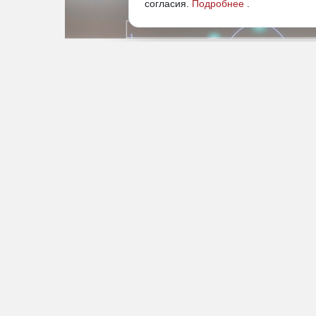
согласия.
Подробнее
.
De Longhi подал пять исков в отношении платформы
хотят видеть в качестве такси «Волгу». «Дальневост