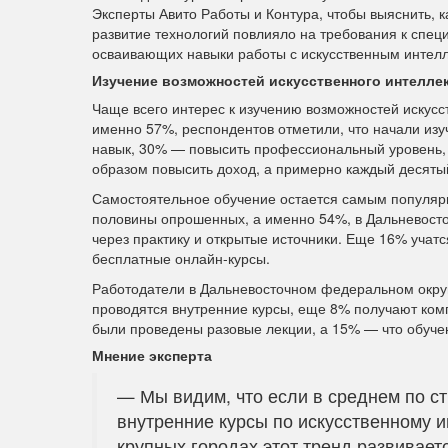
Эксперты Авито Работы и Контура, чтобы выяснить, к
развитие технологий повлияло на требования к спец
осваивающих навыки работы с искусственным интел
Изучение возможностей искусственного интелле
Чаще всего интерес к изучению возможностей искусст
именно 57%, респондентов отметили, что начали изу
навык, 30% — повысить профессиональный уровень,
образом повысить доход, а примерно каждый десяты
Самостоятельное обучение остается самым популярн
половины опрошенных, а именно 54%, в Дальневост
через практику и открытые источники. Еще 16% учат
бесплатные онлайн-курсы.
Работодатели в Дальневосточном федеральном округ
проводятся внутренние курсы, еще 8% получают ко
были проведены разовые лекции, а 15% — что обучен
Мнение эксперта
— Мы видим, что если в среднем по с
внутренние курсы по искусственному и
крупных городах этот тренд развивает