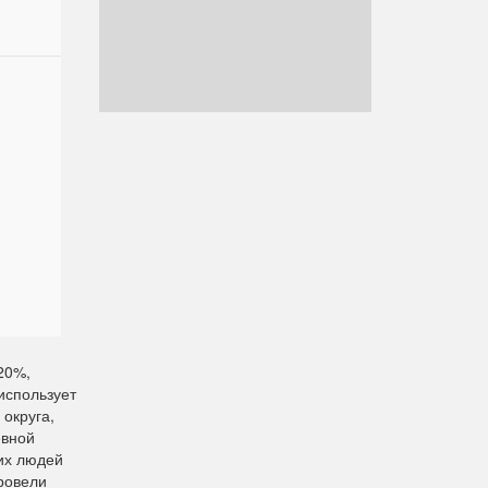
20%,
использует
округа,
евной
их людей
провели