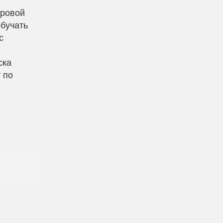
фровой
обучать
с
ска
 по