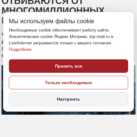
ОТБИВАЮТСЯ ОТ
МНОГОМИЛЛИОННЫХ
ИСКОВ
Мы используем файлы cookie
Необходимые cookie обеспечивают работу сайта.
Что происходит внутри проекта с
Аналитические cookie Яндекс.Метрики, top.mail.ru и
высоким политическим статусом – в
LiveInternet загружаются только с вашего согласия.
публикации «Дальневосточного
Подробнее
.
обозрения»
Принять все
Только необходимые
Настроить